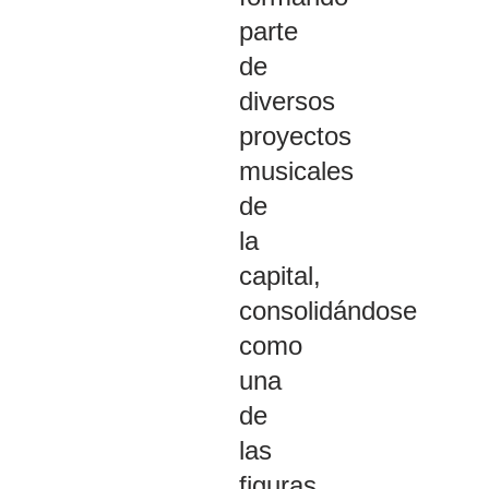
parte
de
diversos
proyectos
musicales
de
la
capital,
consolidándose
como
una
de
las
figuras