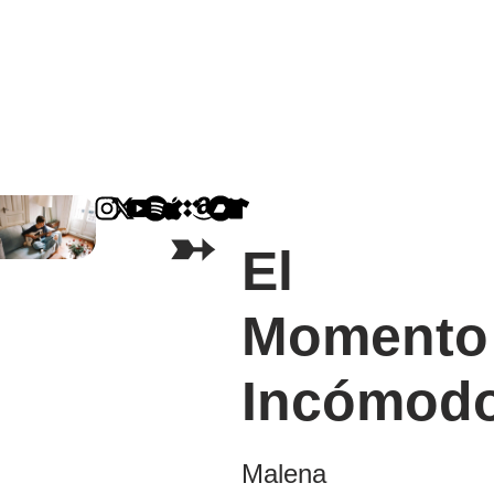
➳
El
Momento
Incómod
Malena